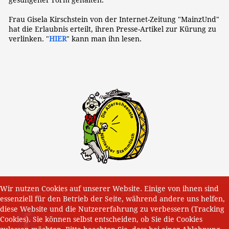
gesungener Form gehalten.
Frau Gisela Kirschstein von der Internet-Zeitung "MainzUnd"
hat die Erlaubnis erteilt, ihren Presse-Artikel zur Kürung zu
verlinken. "
HIER
" kann man ihn lesen.
Wir nutzen Cookies auf unserer Website. Einige von ihnen sind
Copyright © 2025 Närrischer Stammtisch "Die Allerscheenste e.V."
essenziell für den Betrieb der Seite, während andere uns helfen,
diese Website und die Nutzererfahrung zu verbessern (Tracking
Cookies). Sie können selbst entscheiden, ob Sie die Cookies