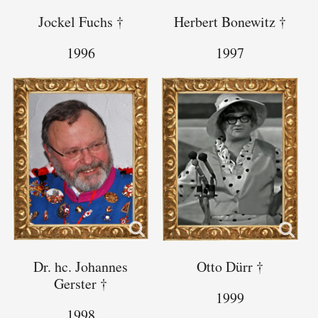
Jockel Fuchs †
Herbert Bonewitz †
1996
1997
Dr. hc. Johannes
Otto Dürr †
Gerster †
1999
1998